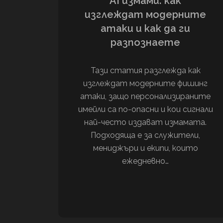
AI измами: как
изглеждат модерните
атаки и как да ги
разпознаете
Тази статия разглежда как
изглеждат модерните фишинг
атаки, защо персонализираните
имейли са по-опасни и кои сигнали
най-често издават измамата.
Подходяща е за служители,
мениджъри и екипи, които
ежедневно…