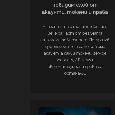
невидим слой от
акаунти, токени и права
AI агентите и machine identities
вече са част от реалната
атакуемa повърхност. През 2026
проблемът не е само кой има
акаунт, а какви токени, service
accounts, API keys и
автоматизирани права са
останали…