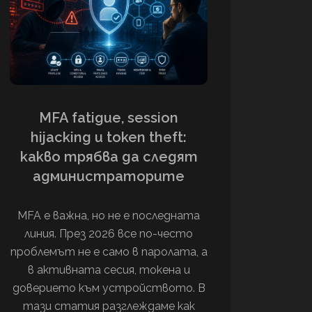
MFA fatigue, session
hijacking и token theft:
какво трябва да следят
администраторите
MFA е важна, но не е последната
линия. През 2026 все по-често
проблемът не е само в паролата, а
в активната сесия, токена и
доверието към устройството. В
тази статия разглеждаме как