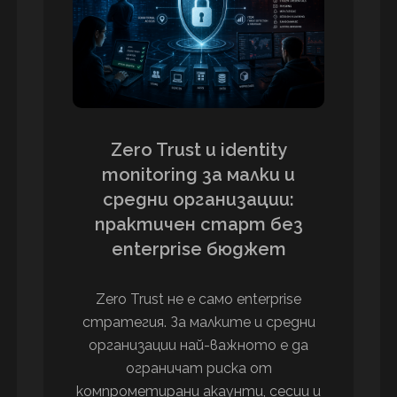
Zero Trust и identity
monitoring за малки и
средни организации:
практичен старт без
enterprise бюджет
Zero Trust не е само enterprise
стратегия. За малките и средни
организации най-важното е да
ограничат риска от
компрометирани акаунти, сесии и