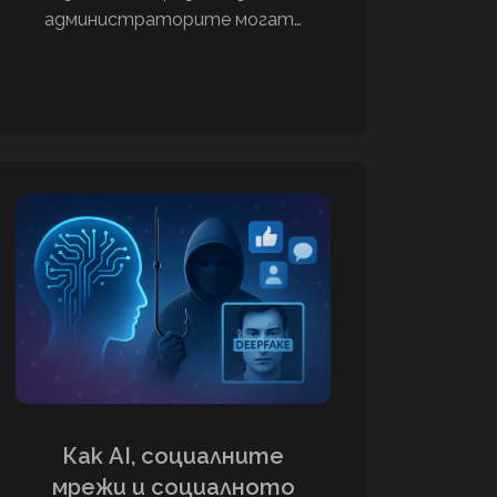
администраторите могат…
Как AI, социалните
мрежи и социалното