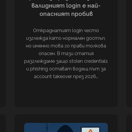
валидният login е най-
опасният пробив
Откраднатият login често
изглежда като нормален достъп,
но именно това го прави толкова
опасен. В тази статия
разглеждаме защо stolen credentials
и phishing остават водещ път за
account takeover през 2026…