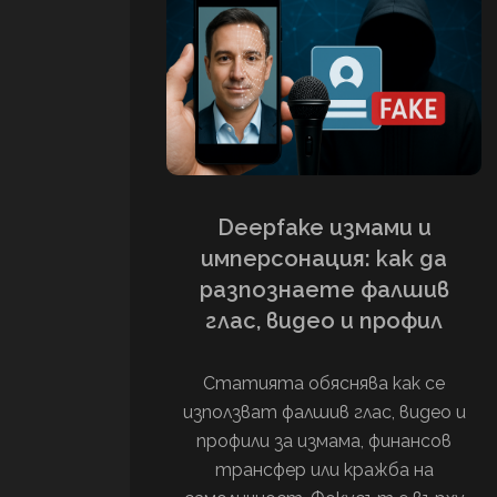
Deepfake измами и
имперсонация: как да
разпознаете фалшив
глас, видео и профил
Статията обяснява как се
използват фалшив глас, видео и
профили за измама, финансов
трансфер или кражба на