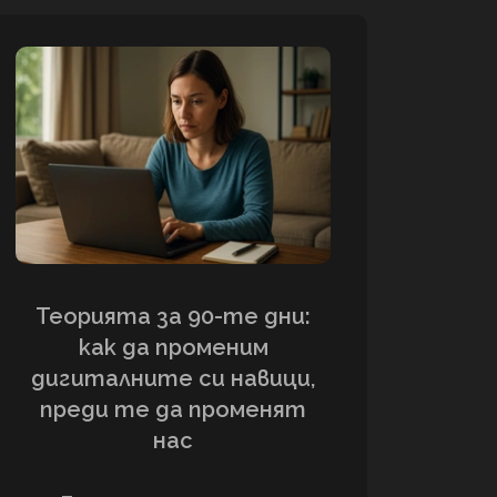
Теорията за 90-те дни:
как да променим
дигиталните си навици,
преди те да променят
нас