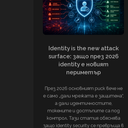
Identity is the new attack
surface: защо през 2026
identity е новият
периметър
През 2026 основният риск вече не
е само „дали мрежата е защитена“,
а дали идентичностите,
токените и достъпите са под
контрол. Тази статия обяснява
защо identity security се превръща в