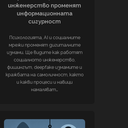
инженерство променят
информационната
сигурност
Психологията, AI и социалните
мрежи променят дигиталните
измами. Ще видите как работят
социалното инженерство,
фишингът, deepfake измамите и
кражбата на самоличност, както
и какви процеси и навици
намаляват…