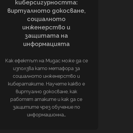
киберсигурността:
виртуалното докосване,
социалното
инженерство и
защитата на
информацията
Как ефектът на Мидас може да се
използва като метафора за
социалното инженерство и
кибератаките. Научете какво е
виртуално докосване, как
работят атаките и как да се
защитите чрез обучение по
информационна…