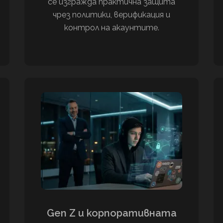
се изгражда практична защита
чрез политики, верификация и
контрол на акаунтите.
Gen Z и корпоративната