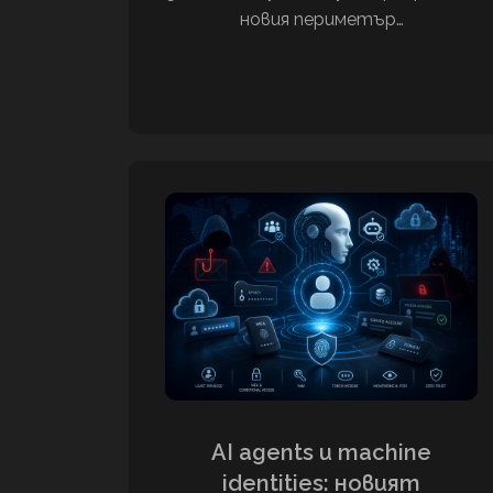
новия периметър…
AI agents и machine
identities: новият