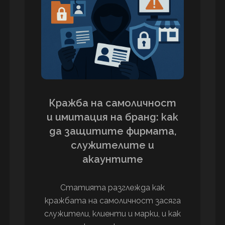
Кражба на самоличност
и имитация на бранд: как
да защитите фирмата,
служителите и
акаунтите
Статията разглежда как
кражбата на самоличност засяга
служители, клиенти и марки, и как