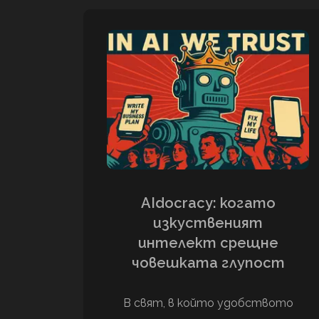
AIdocracy: когато
изкуственият
интелект срещне
човешката глупост
В свят, в който удобството