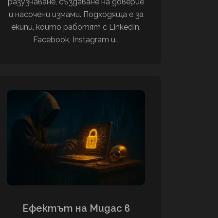
разузнаване, създаване на доверие
и насочени измами. Подходяща е за
екипи, които работят с LinkedIn,
Facebook, Instagram и…
Ефектът на Мидас в