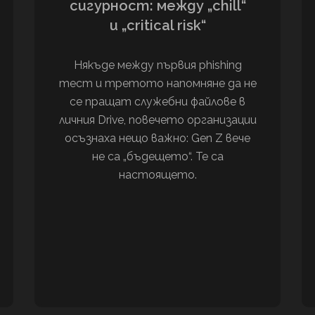
сигурност: между „chill“
и „critical risk“
Някъде между първия phishing
тест и третото напомняне да не
се пращат служебни файлове в
личния Drive, повечето организации
осъзнаха нещо важно: Gen Z вече
не са „бъдещето“. Те са
настоящето.