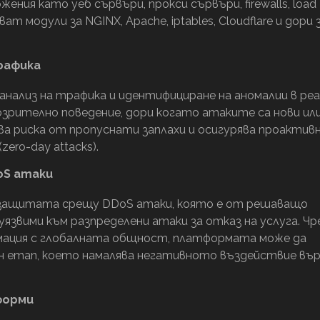
ения като уеб сървъри, прокси сървъри, firewalls, load
ват модули за NGINX, Apache, iptables, Cloudflare и дори 
рафика
анализ на трафика и идентифициране на аномалии в ре
озрително поведение, дори когато атаките са нови или
ва риска от пропуснати заплахи и осигурява проактив
ero-day attacks).
oS атаки
 защитата срещу DDoS атаки, която е от решаващо
 уязвими към разпределени атаки за отказ на услуга. Чр
рмация с глобалната общност, платформата може да
ен етап, което намалява негативното въздействие въ
форми