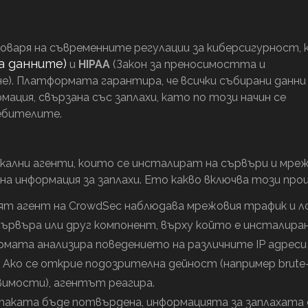
говаря на съвременните регулации за киберсигурност,
а данните)
и
HIPAA
(Закон за преносимостта и
). Платформата гарантира, че всички събирани данни
мация, свързана със заплахи, като по този начин се
ебителите.
кални агенти, които се инсталират на сървъри и мре
на информация за заплахи. Ето какво включва този проц
ят агент на CrowdSec наблюдава мрежовия трафик и л
сървъра или друг компонент, върху който е инсталиран
ата анализира поведението на различните IP адреси
Ако се открие подозрителна дейност (например brute-
звимости), агентът реагира.
таката бъде потвърдена, информацията за заплахата 