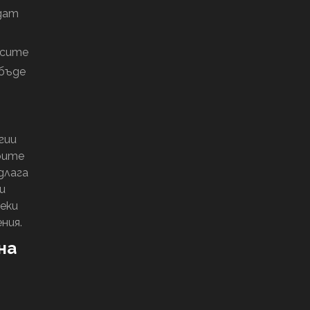
ъдат
есите
 бъде
гии
оите
длага
и
секи
ния.
на