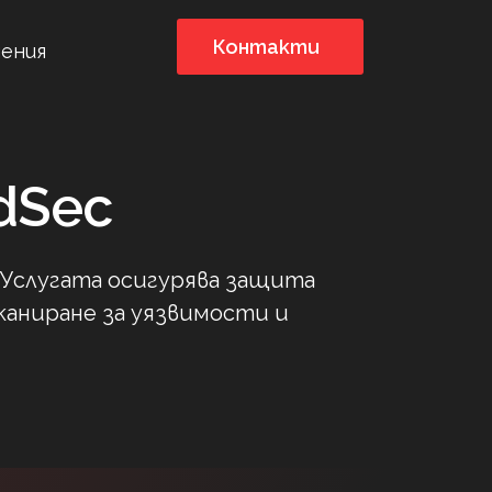
Контакти
ения
dSec
 Услугата осигурява защита
сканиране за уязвимости и