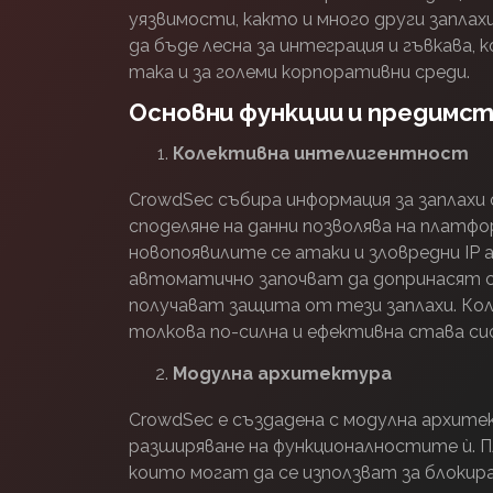
уязвимости, както и много други запла
да бъде лесна за интеграция и гъвкава, 
така и за големи корпоративни среди.
Основни функции и предимст
Колективна интелигентност
CrowdSec събира информация за заплахи
споделяне на данни позволява на платф
новопоявилите се атаки и зловредни IP
автоматично започват да допринасят с
получават защита от тези заплахи. Ко
толкова по-силна и ефективна става с
Модулна архитектура
CrowdSec е създадена с модулна архите
разширяване на функционалностите ѝ. П
които могат да се използват за блокир