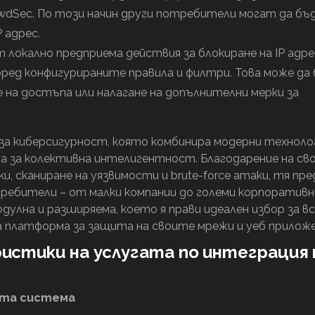
owdSec. По този начин други потребители могат да б
 адрес.
локално предприема действия за блокиране на IP адр
ред конфигурираните правила и филтри. Това може да
е на достъпа или налагане на допълнителни мерки за
за киберсигурност, която комбинира модерни техноло
а за колективна интелигентност. Благодарение на св
, сканиране на уязвимости и brute-force атаки, тя пре
ребители – от малки компании до големи корпоративн
модулна и разширяема, което я прави идеален избор за в
а платформа за защита на своите мрежи и уеб приложе
истики на услугата по интеграция 
ата система