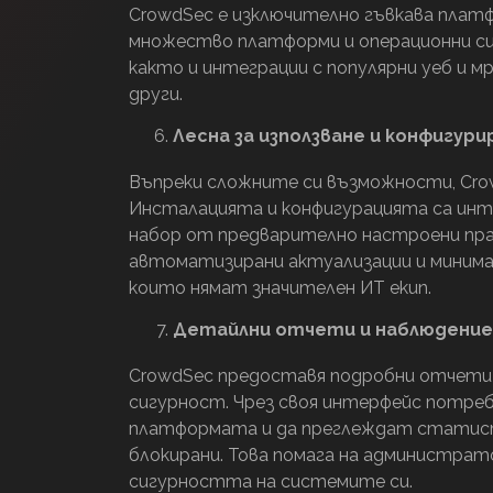
CrowdSec е изключително гъвкава платф
множество платформи и операционни с
както и интеграции с популярни уеб и 
други.
Лесна за използване и конфигури
Въпреки сложните си възможности, Crowd
Инсталацията и конфигурацията са ин
набор от предварително настроени пра
автоматизирани актуализации и минималн
които нямат значителен ИТ екип.
Детайлни отчети и наблюдение
CrowdSec предоставя подробни отчети и 
сигурност. Чрез своя интерфейс потр
платформата и да преглеждат статисти
блокирани. Това помага на администра
сигурността на системите си.