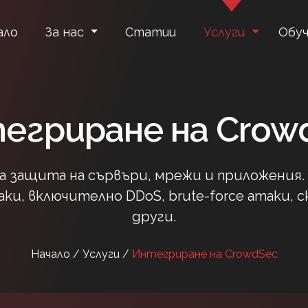
ало
За нас
Статии
Услуги
Обуч
егриране на Crow
а защита на сървъри, мрежи и приложения.
и, включително DDoS, brute-force атаки, 
други.
Начало /
Услуги /
Интегриране на CrowdSec