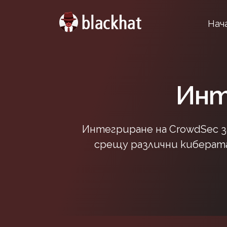
Нач
Инт
Интегриране на CrowdSec з
срещу различни кибератак