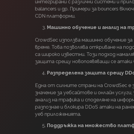
интегрирани с различни системи и прилож
balancers и др. Примери за bouncers включ
CDN платформи.
Машинно обучение и анализ на т
CrowdSec използва машинно обучение за 
време. Това позволява откриване на под
са широко известни. Този подход намаля
защита срещу новопоявяващи се атаки (z
Разпределена защита срещу DD
Една от силните страни на CrowdSec е
значение за уебсайтове и онлайн услуги,
анализ на трафика и споделяне на инфо
разпознае и блокира DDoS атаки на ран
уеб приложенията.
Поддръжка на множество плат