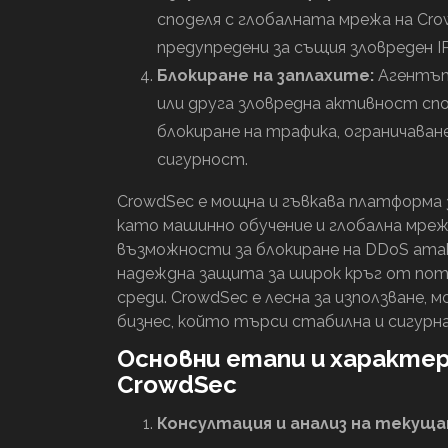
споделя с глобалната мрежа на Cr
предупредени за същия зловреден IP
Блокиране на заплахите:
Агентът 
или друга зловредна активност спо
блокиране на трафика, ограничаван
сигурност.
CrowdSec е мощна и гъвкава платформа 
като машинно обучение и глобална мреж
възможности за блокиране на DDoS атаки
надеждна защита за широк кръг от пот
среди. CrowdSec е лесна за използване, 
бизнес, който търси стабилна и сигурн
Основни етапи и характер
CrowdSec
Консултация и анализ на текущ