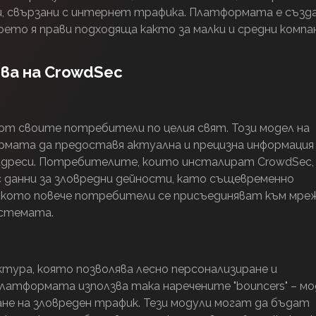
хи, свързани с интернет трафика. Платформата е създ
което я прави подходяща както за малки и средни компа
ва на CrowdSec
 от своите потребители по целия свят. Този модел на
ормата да предоставя актуална и прецизна информация
 адреси. Потребителите, които инсталират CrowdSec,
 данни за зловредни дейности, като същевременно
лкото повече потребители се присъединяват към мре
истемата.
ктура, която позволява лесно персонализиране и
латформата използва така наречените "bouncers" – мо
ане на зловреден трафик. Тези модули могат да бъдат