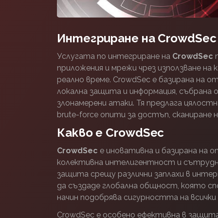
Интегриране на CrowdSec 
Услугата по интегриране на
CrowdSec
п
приложения и мрежи чрез използване на
реално време. CrowdSec е базирана на 
локална защита и информация, събрана 
злонамерени атаки. Тя предлага цялост
brute-force опити за достъп, сканиране 
Какво е CrowdSec
CrowdSec
е иновативна и базирана на о
колективна интелигентност и сътрудн
защита срещу различни заплахи в инте
да създаде глобална общност, която спод
начин подобрява сигурността на всички
CrowdSec е особено ефективна в защитат