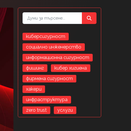
киберсигурност
социално инженерство
информационна сигурност
фишинг
кибер хигиена
фирмена сигурност
хакери
инфраструктура
zero trust
услуги