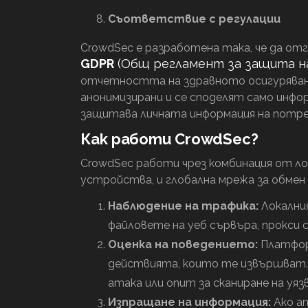
Съответствие с регулации
CrowdSec е разработена така, че да от
GDPR
(Общ регламент за защита н
отчетността на здравното осигуряване
анонимизирани и се споделят само инфор
защитава личната информация на потр
Как работи CrowdSec?
CrowdSec работи чрез комбинация от ло
устройства, и глобална мрежа за обмен 
Наблюдение на трафика:
Локални
файловете на уеб сървъра, прокси 
Оценка на поведението:
Платформ
действията, които те извършват. 
атака или опит за сканиране на уя
Изпращане на информация:
Ако а