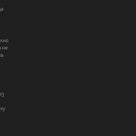
за
ално
 не
на
ез
рху