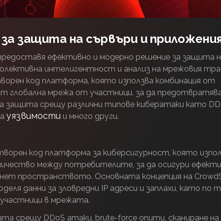
за защита на сървъри и приложени
редоставя ефективно и модерно решение за защита н
 колективна интелигентност и анализ на мрежовия тра
отворен код платформа, която използва комбинация от
от глобална мрежа от участници, за да предотвратяв
на защита срещу различни типове кибератаки като DD
уязвимости
на
и много други.
творен код платформа за киберсигурност, която изпо
ичество между потребителите, за да осигури ефект
рнет пространството. Основната концепция на CrowdS
еля данни за зловредни IP адреси и заплахи, като по 
 участници в мрежата.
а срещу DDoS атаки, brute-force опити, сканиране на