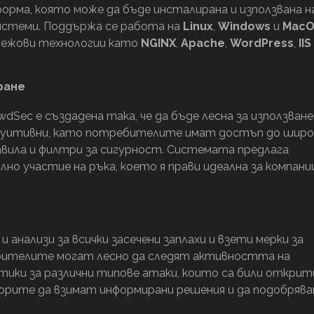
орма, която може да бъде инсталирана и използвана н
истеми. Поддържа се работа на
Linux
,
Windows
и
MacO
мрежови технологии като
NGINX
,
Apache
,
WordPress
,
IIS
ране
Sec е създадена така, че да бъде лесна за използване
туитивни, като потребителите имат достъп до широ
вила и филтри за сигурност. Системата предлага
о участие на ръка, което я прави идеална за компании
анализи за всички засечени заплахи и взети мерки за
ебителите могат лесно да следят активността на
ки за различни типове атаки, които са били открит
торите да взимат информирани решения и да подобряв