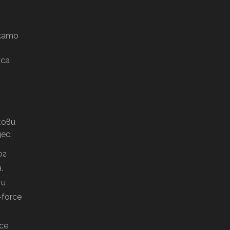
 като
 са
жови
ес:
ог
.
 и
force
се