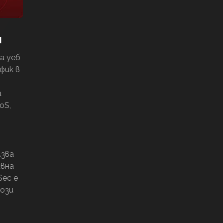
я
а уеб
фик в
а
oS,
лзва
ивна
ec е
този