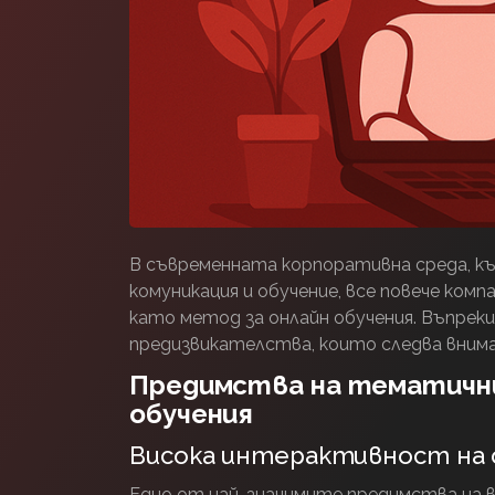
В съвременната корпоративна среда, к
комуникация и обучение, все повече ко
като метод за онлайн обучения. Въпрек
предизвикателства, които следва внима
Предимства на тематичн
обучения
Висока интерактивност на
Едно от най-значимите предимства на 