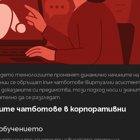
ъдето технологиите променят динамично начините на
мпании се обръщат към чатботове (виртуални асистен
и доказаните си предимства, този подход носи и значи
телно да се разгледат.
ите чатботове в корпоративни
 обучението
виртуалните асистенти е високата степен на