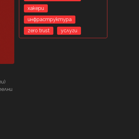
хакери
инфраструктура
zero trust
услуги
ти)
телни