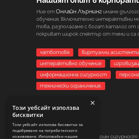
Нашият опит в корпорат
Онлайн Лърнинг
Ние от
имаме дългог
обучения, включително интерактивни мо
това, разполагаме с богат каталог от 
покриват широк спектър от теми и са 
чатботове
виртуални асистент
интерактивно обучение
игровизац
информационна сигурност
персона
технически ограничения.
×
Този уебсайт използва
бисквитки
Този уебсайт използва бисквитки за
подобряване на потребителското
изживяване. Използвайки нашия
Нашата мисия е да осигурим сигурност 