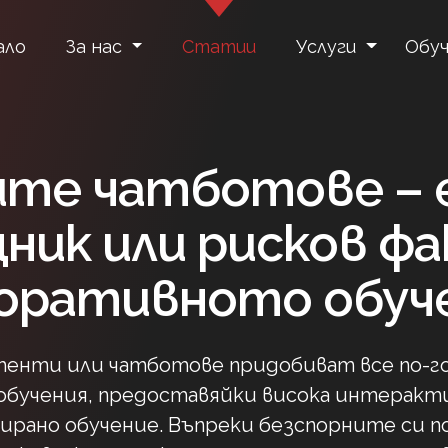
ало
За нас
Статии
Услуги
Обуч
ите чатботове – 
ник или рисков фа
оративното обуч
енти или чатботове придобиват все по-го
обучения, предоставяйки висока интеракт
ирано обучение. Въпреки безспорните си п