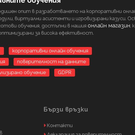
ивните обучения
одишен опит в разработването на корпоративни онла
дули, виртуални асистенти и игровизирани казуси. Ос
онлайн магазин
готови обучения, достъпни в нашия
,
оптимизирани за висока ефективност.
и
корпоративни онлайн обучения
ия
поверителност на данните
лизирано обучение
GDPR
Бързи връзки
Контакти
в
Декларация за поверителност