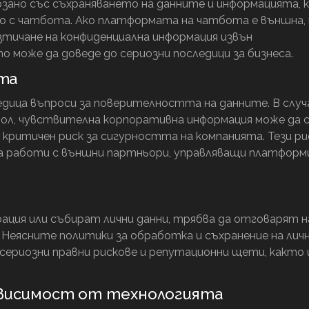
зано със съхраняването на данните и информацията, 
то с чатбота. Ако платформата на чатбота е външна,
изтичане на конфиденциална информация извън
може да доведе до сериозни последици за бизнеса.
та
дица въпроси за поверителността на данните. В случ
рол, чувствителна корпоративна информация може да 
 критичен риск за сигурността на компанията. Тези ри
та работи с външни партньори, управляващи платфор
ция или събират лични данни, трябва да отговарят н
. Неясните политики за обработка и съхранение на лич
сериозни правни рискове и репутационни щети, както 
зависимост от технологията