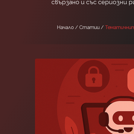
свързано и със сериозни 
Начало /
Статии /
Тематичнит