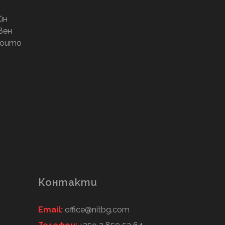
йн
вен
 които
Контакти
Email:
office@nitbg.com