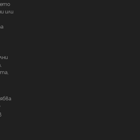
ието
и или
та
лни
,
та,
рябва
е
з