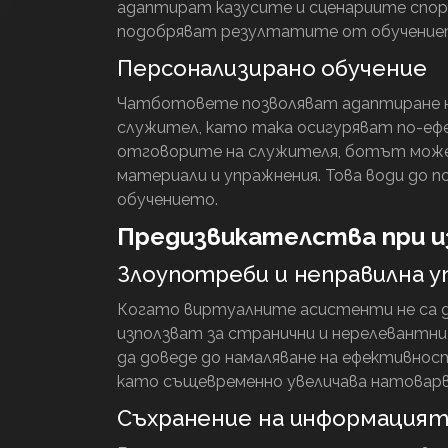
адаптират казусите и сценариите спор
подобряват резултатите от обучение
Персонализирано обучение
Чатботовете позволяват адаптиране н
служител, като така осигуряват по-ефе
отговорите на служителя, ботът може 
материали и упражнения. Това води до 
обучението.
Предизвикателства при 
Злоупотреби и неправилна 
Когато виртуалните асистенти не са д
използват за странични и нерелевантни
да доведе до намаляване на ефективнос
като същевременно увеличава натоварв
Съхранение на информацият