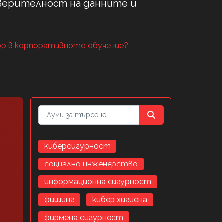
оверителност на данните и
р в корпоративното обучение?
киберсигурност
социално инженерство
информационна сигурност
фишинг
кибер хигиена
фирмена сигурност