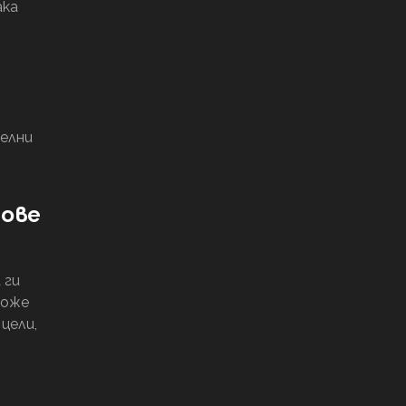
ака
елни
тове
 ги
може
цели,