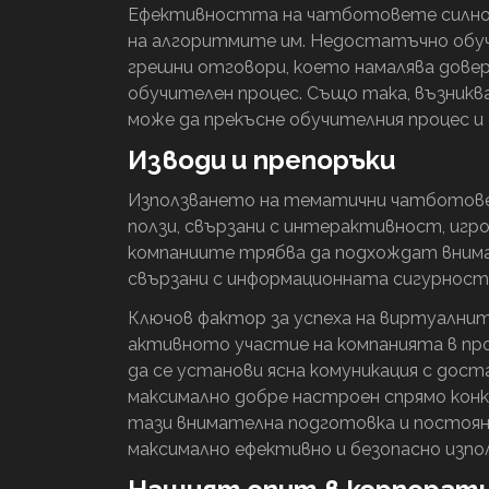
Ефективността на чатботовете силно 
на алгоритмите им. Недостатъчно обу
грешни отговори, което намалява дове
обучителен процес. Също така, възникв
може да прекъсне обучителния процес и
Изводи и препоръки
Използването на тематични чатботове 
ползи, свързани с интерактивност, игро
компаниите трябва да подхождат вним
свързани с информационната сигурност
Ключов фактор за успеха на виртуалнит
активното участие на компанията в про
да се установи ясна комуникация с дост
максимално добре настроен спрямо кон
тази внимателна подготовка и постоян
максимално ефективно и безопасно изпо