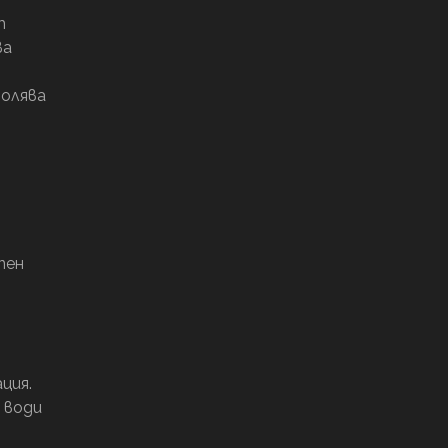
т
ва
волява
пен
ция.
 води