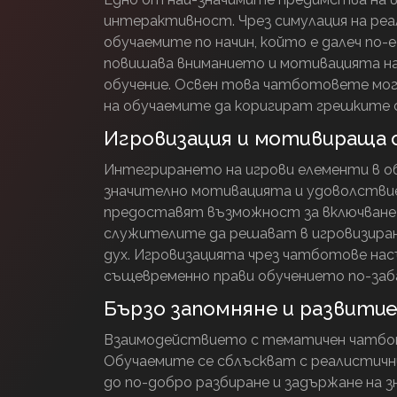
интерактивност. Чрез симулация на ре
обучаемите по начин, който е далеч по
повишава вниманието и мотивацията н
обучение. Освен това чатботовете мог
на обучаемите да коригират грешките с
Игровизация и мотивираща 
Интегрирането на игрови елементи в 
значително мотивацията и удоволстви
предоставят възможност за включване н
служителите да решават в игровизирана
дух. Игровизацията чрез чатботове на
същевременно прави обучението по-заба
Бързо запомняне и развитие
Взаимодействието с тематичен чатбот 
Обучаемите се сблъскват с реалистични
до по-добро разбиране и задържане на 