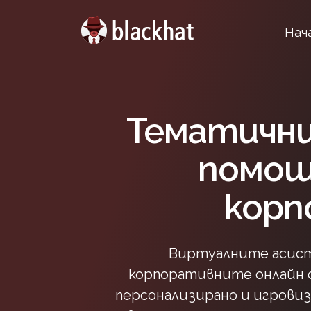
Нач
Тематичн
помощ
корп
Виртуалните асист
корпоративните онлайн 
персонализирано и игровиз