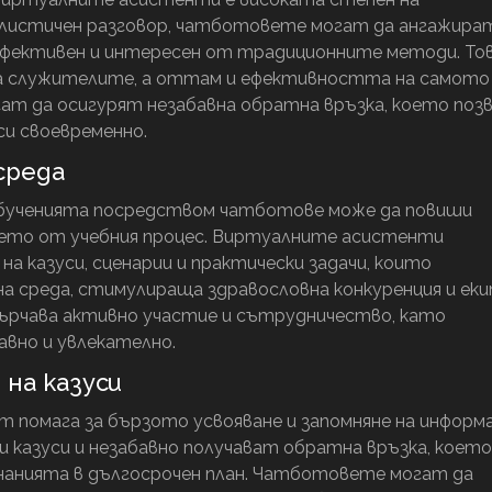
алистичен разговор, чатботовете могат да ангажира
-ефективен и интересен от традиционните методи. То
а служителите, а оттам и ефективността на самото
ат да осигурят незабавна обратна връзка, което поз
и своевременно.
среда
обученията посредством чатботове може да повиши
ето от учебния процес. Виртуалните асистенти
а казуси, сценарии и практически задачи, които
 среда, стимулираща здравословна конкуренция и еки
сърчава активно участие и сътрудничество, като
вно и увлекателно.
 на казуси
помага за бързото усвояване и запомняне на информа
 казуси и незабавно получават обратна връзка, което
знанията в дългосрочен план. Чатботовете могат да