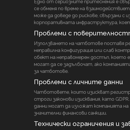
Едно от сериозните притеснения е свър
се обменя по време на взаимодействие
може да доведе до рискове, свързани с 
корпоративната инфраструктура, което 
Проблеми с поверителност
Използването на чатботове поставя ре
неправилна конфигурация или слаб конт
обект на неправомерен достъп, което е
могат да се задълбочат, ако компания
за чатботове.
Проблеми с личните данни
Чатботовете, които изискват регистра
строги законови изисквания, като GDPR
данни могат да изложат компанията на 
значителни финансови санкции.
Технически ограничения и 