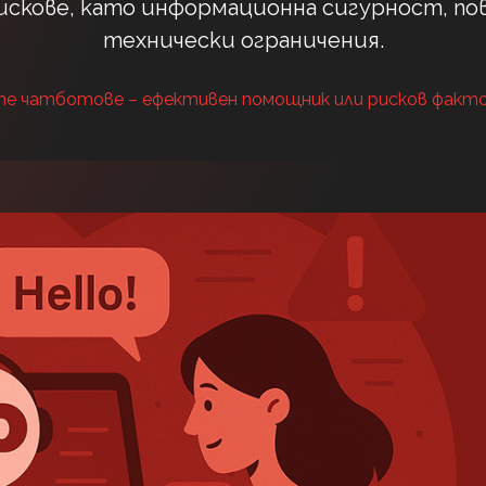
рискове, като информационна сигурност, п
технически ограничения.
е чатботове – ефективен помощник или рисков факто