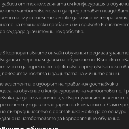
зависи от технологичната им конфигурация и обучен
чените чатботове могат да предоставят неадекватн
рието на служителите и може да компрометира целия
ането на технически проблеми или сривове в система
 да създаде значителни неудобства.
в корпоративните онлайн обучения предлага значите
визация и персонализация на обучението. Въпреки това
ателно и да адресират ефективно предизвикателства
, поверителността и защитата на личните данни.
е асистенти е изборът на правилния доставчик и
цеса на обучение и конфигуриране на чатботовете. Т
авчика, за да се гарантира, че виртуалният асистент 
кретните нужди и стандарти на компанията. Само чре
но сътрудничество с доставчика може да се осигури
лзване на чатботовете за корпоративно обучение.