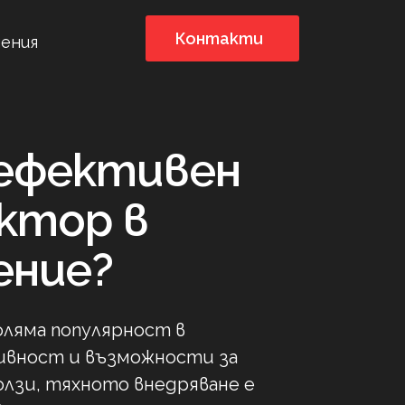
Контакти
ения
ефективен
ктор в
ение?
ляма популярност в
ивност и възможности за
олзи, тяхното внедряване е