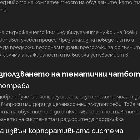
ед нивото на компетентност на обучаемите, като т
то.
а съдържанието към индивидуалните нужди на всеки
ктивен учебен процес. Чрез анализ на поведението и
да предложи персонализирани препоръки за допълнит
по-голяма ангажираност и по-висока успеваемост в
използването на тематични чатбо
употреба
обре обучени и конфигурирани, служителите могат да
 въпроси или дори за целенасочени злоупотреби. Това 
тта на обучението и до отклоняване от поставените 
ането на системата и разходите за поддръжка.
а извън корпоративната система