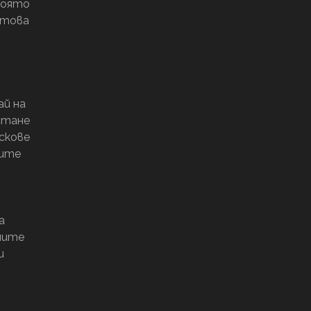
която
 това
ай на
стане
скове
мите
а
ните
и