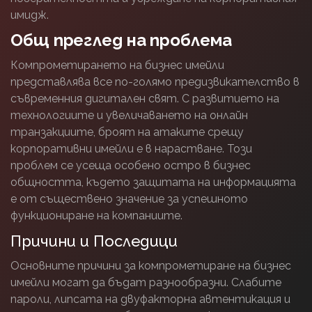
имидж.
Общ преглед на проблема
Компрометирането на бизнес имейли
представлява все по-голямо предизвикателство в
съвременния дигитален свят. С развитието на
технологиите и увеличаването на онлайн
транзакциите, броят на атаките срещу
корпоративни имейли е в нарастване. Този
проблем се усеща особено остро в бизнес
общността, където защитата на информацията
е от съществено значение за успешното
функциониране на компаниите.
Причини и Последици
Основните причини за компрометиране на бизнес
имейли могат да бъдат разнообразни. Слабите
пароли, липсата на двуфакторна автентикация и