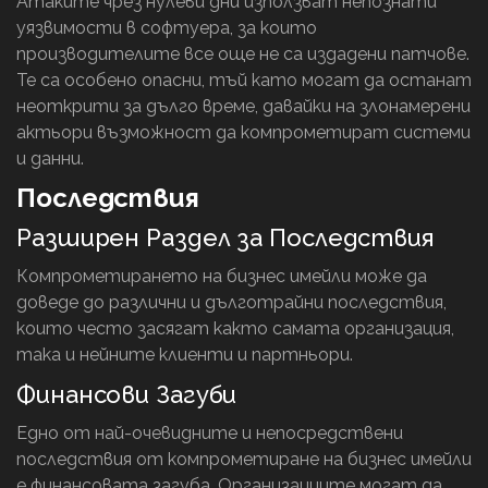
Атаките чрез нулеви дни използват непознати
уязвимости в софтуера, за които
производителите все още не са издадени патчове.
Те са особено опасни, тъй като могат да останат
неоткрити за дълго време, давайки на злонамерени
актьори възможност да компрометират системи
и данни.
Последствия
Разширен Раздел за Последствия
Компрометирането на бизнес имейли може да
доведе до различни и дълготрайни последствия,
които често засягат както самата организация,
така и нейните клиенти и партньори.
Финансови Загуби
Едно от най-очевидните и непосредствени
последствия от компрометиране на бизнес имейли
е финансовата загуба. Организациите могат да