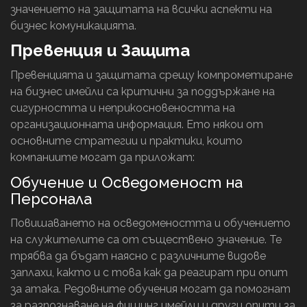
значението на защитата на всички аспекти на
бизнес комуникацията.
Превенция и Защита
Превенцията и защитата срещу компрометиране
на бизнес имейли са критични за поддържане на
сигурността и неприкосновеността на
организационната информация. Ето някои от
основните стратегии и практики, които
компаниите могат да приложат:
Обучение и Осведоменост на
Персонала
Повишаването на осведомеността и обучението
на служителите са от съществено значение. Те
трябва да бъдат наясно с различните видове
заплахи, както и с това как да реагират при опит
за атака. Редовните обучения могат да помогнат
за разпознаване на фишинг имейли и други опити за