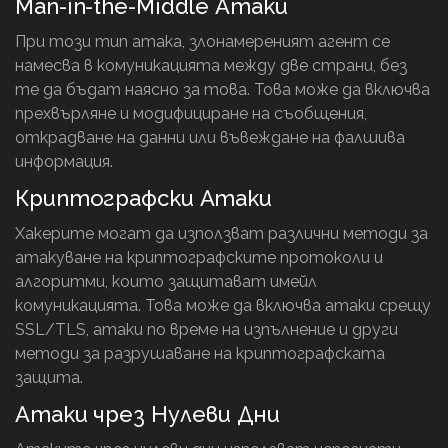
Man-in-the-Middle Атаки
При този тип атака, злонамереният агент се
намесва в комуникацията между две страни, без
те да бъдат наясно за това. Това може да включва
прехвърляне и модифициране на съобщения,
открадване на данни или въвеждане на фалшива
информация.
Криптографски Атаки
Хакерите могат да използват различни методи за
атакуване на криптографските протоколи и
алгоритми, които защитават имейл
комуникацията. Това може да включва атаки срещу
SSL/TLS, атаки по време на изпълнение и други
методи за разрушаване на криптографската
защита.
Атаки чрез Нулеви Дни