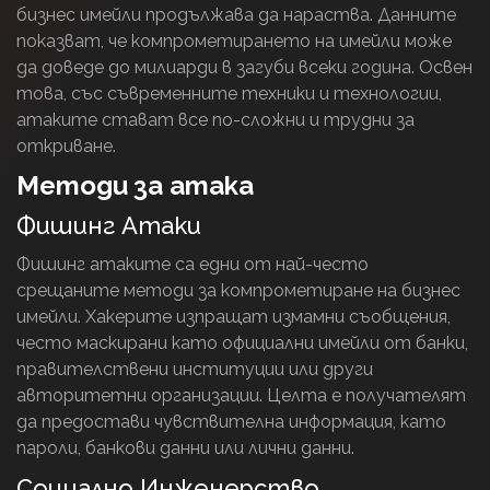
бизнес имейли продължава да нараства. Данните
показват, че компрометирането на имейли може
да доведе до милиарди в загуби всеки годинa. Освен
това, със съвременните техники и технологии,
атаките стават все по-сложни и трудни за
откриване.
Методи за атака
Фишинг Атаки
Фишинг атаките са едни от най-често
срещаните методи за компрометиране на бизнес
имейли. Хакерите изпращат измамни съобщения,
често маскирани като официални имейли от банки,
правителствени институции или други
авторитетни организации. Целта е получателят
да предостави чувствителна информация, като
пароли, банкови данни или лични данни.
Социално Инженерство