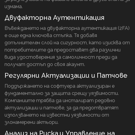
измама.
Двуфакторна Аутентикация
Въвеждането на двуфакторна аутентикация (2FA)
е още една ключова стъпка. Тя добавя
допълнителен слой на сигурност, като изисква от
потребителите да предоставят два различни
вида удостоверения за самоличност преди да
получат достъп до своя акаунт.
Регулярни Актуализации и Патчове
Поддържането на софтуера актуализиран е
фундаментално за защита срещу уязвимости.
Компаниите трябва да инсталират редовно
актуализации и патчове, за да предотвратят
използването на известни уязвимости от
злонамерени актьори.
Анализ на Риска и Управление на