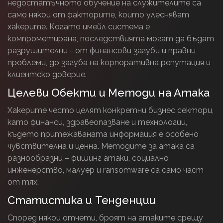
недостатъчното обучение на служителите са
само някои от факторите, които улесняват
хакерите. Когато имейл система е
компрометирана, последствията могат да бъдат
разрушителни - от финансови загуби и правни
проблеми, до загуба на корпоративна репутация и
клиентско доверие.
Целеви Обекти и Методи на Атака
Хакерите често целят конкретни бизнес сектори,
като финанси, здравеопазване и технологии,
където притежаваната информация е особено
чувствителна и ценна. Методите за атака са
разнообразни – фишинг атаки, социално
инженерство, малуер и ransomware са само част
от тях.
Статистика и Тенденции
Според някои отчети, броят на атаките срещу