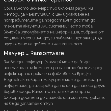
Социалното инженерство включва различни
методи за манипулация, с цел измамване на
потребителите да предоставят достъп до
техните акаунти или системи. Често това
включва използването на информация, събрана от
социални медии или други публични източници, за
изграждане на доверие и легитимност.
Малуер и Ransomware
Зловреден софтуер (малуер) може да бъде
инсталиран на компютъра на потребителя чрез
инфектирани прикачени файлове или връзки.
Веднъж активиран, малуерът може да открадне
информация, да шифрова данни или да нанесе други
видове вреди. Ransomware, от своя страна,
блокира достъпа до файлове или системи, докато
не бъде заплатен откуп.