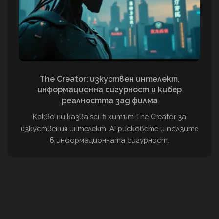
The Creator: изкуствен интелект,
информационна сигурност и кибер
реалността зад филма
Какво ни казва sci-fi хитът The Creator за
изкуствения интелект, AI рисковете и ползите
в информационната сигурност.