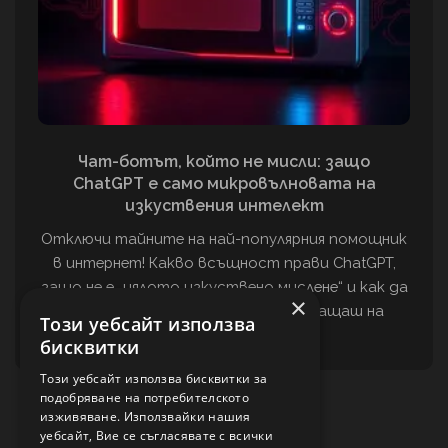
Чат-ботът, който не мисли: защо
ChatGPT е само микровълновата на
изкуствения интелект
Отключи тайните на най-популярния помощник
в интернет! Какво всъщност прави ChatGPT,
защо не е „цялото изкуствено мислене“ и как да
×
го използваш умно – без да се хващаш на
Този уебсайт използва
фалшиви факти.
бисквитки
Този уебсайт използва бисквитки за
подобряване на потребителското
изживяване. Използвайки нашия
уебсайт, Вие се съгласявате с всички