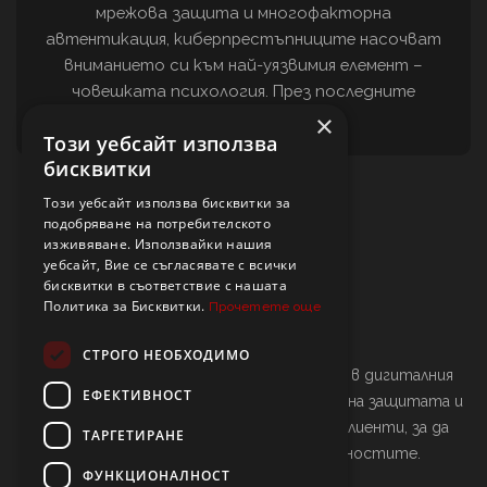
мрежова защита и многофакторна
автентикация, киберпрестъпниците насочват
вниманието си към най-уязвимия елемент –
човешката психология. През последните
седмици…
×
Този уебсайт използва
бисквитки
Този уебсайт използва бисквитки за
подобряване на потребителското
изживяване. Използвайки нашия
уебсайт, Вие се съгласявате с всички
бисквитки в съответствие с нашата
Политика за Бисквитки.
Прочетете още
СТРОГО НЕОБХОДИМО
Нашата мисия е да осигурим сигурност в дигиталния
ЕФЕКТИВНОСТ
свят. Ние се ангажираме с подсилването на защитата и
непрекъснатото обучение на нашите клиенти, за да
ТАРГЕТИРАНЕ
бъдат винаги една крачка пред опасностите.
ФУНКЦИОНАЛНОСТ