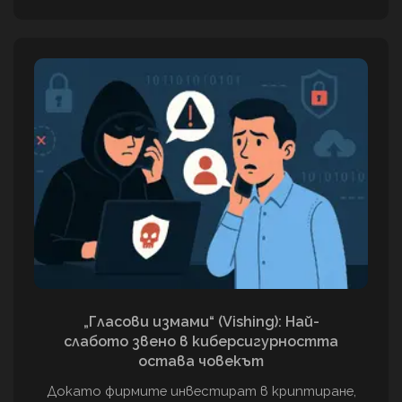
„Гласови измами“ (Vishing): Най-
слабото звено в киберсигурността
остава човекът
Докато фирмите инвестират в криптиране,