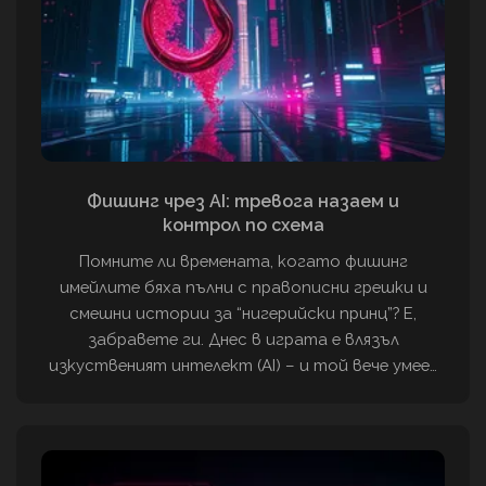
Фишинг чрез AI: тревога назаем и
контрол по схема
Помните ли времената, когато фишинг
имейлите бяха пълни с правописни грешки и
смешни истории за “нигерийски принц”? Е,
забравете ги. Днес в играта е влязъл
изкуственият интелект (AI) – и той вече умее…