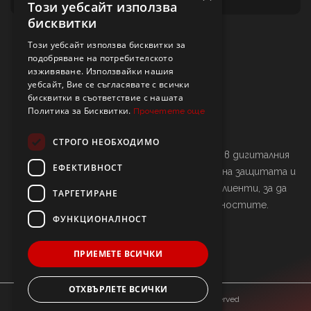
Този уебсайт използва
бисквитки
Този уебсайт използва бисквитки за
подобряване на потребителското
изживяване. Използвайки нашия
уебсайт, Вие се съгласявате с всички
бисквитки в съответствие с нашата
Политика за Бисквитки.
Прочетете още
СТРОГО НЕОБХОДИМО
Нашата мисия е да осигурим сигурност в дигиталния
ЕФЕКТИВНОСТ
свят. Ние се ангажираме с подсилването на защитата и
непрекъснатото обучение на нашите клиенти, за да
ТАРГЕТИРАНЕ
бъдат винаги една крачка пред опасностите.
ФУНКЦИОНАЛНОСТ
ПРИЕМЕТЕ ВСИЧКИ
ОТХВЪРЛЕТЕ ВСИЧКИ
Copyright © blackhat.bg All Rights Reserved