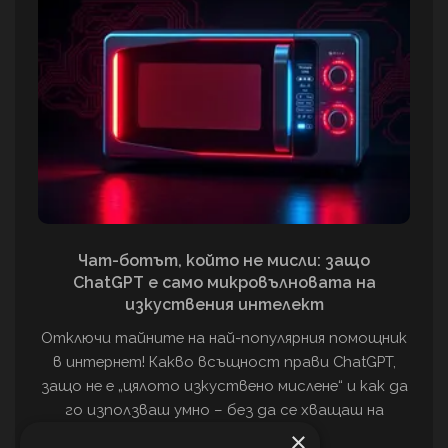
Чат-ботът, който не мисли: защо
ChatGPT е само микровълновата на
изкуствения интелект
Отключи тайните на най-популярния помощник
в интернет! Какво всъщност прави ChatGPT,
защо не е „цялото изкуствено мислене“ и как да
го използваш умно – без да се хващаш на
фалшиви факти.
×